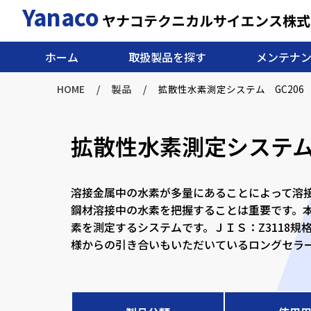
Yanaco
内
ヤナコテクニカルサイエンス株式
容
を
ホーム
取扱製品を探す
メンテナ
ス
キ
HOME
/
製品
/
拡散性水素測定システム GC206
ッ
プ
拡散性水素測定システム 
溶接金属中の水素が多量にあることによって溶
鋼材溶接中の水素を把握することは重要です。
素を測定するシステムです。ＪＩＳ：Z3118
様からの引き合いもいただいているロングセラ