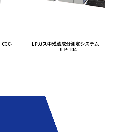
GC-
LPガス中残渣成分測定システム
JLP-104