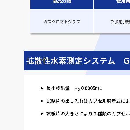
製品分類
使用
,
ガスクロマトグラフ
ラボ用
鉄
拡散性水素測定システム GC
最小検出量 H
0.0005mL
2
試験片の出し入れはカプセル脱着式によ
試験片の大きさにより２種類のカプセル