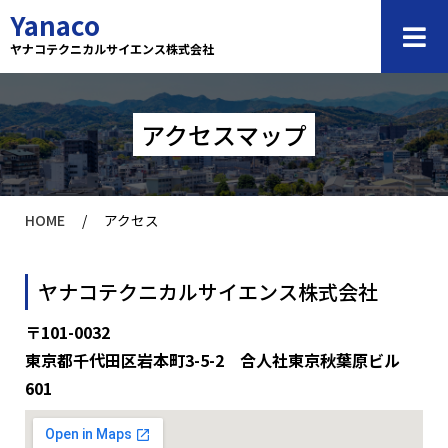
内
Yanaco
容
ヤナコテクニカルサイエンス株式会社
を
ス
キ
アクセスマップ
ッ
プ
HOME
/
アクセス
ヤナコテクニカルサイエンス株式会社
〒101-0032
東京都千代田区岩本町3-5-2 合人社東京秋葉原ビル
601