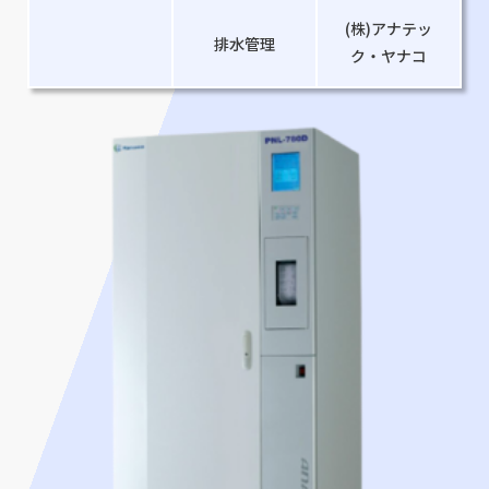
(株)アナテッ
排水管理
ク・ヤナコ