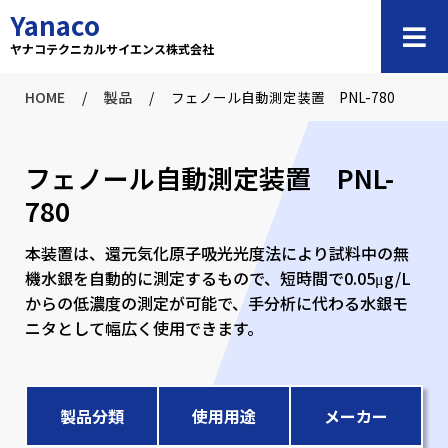
内
Yanaco
容
ヤナコテクニカルサイエンス株式会社
を
ス
HOME
/
製品
/
フェノール自動測定装置 PNL-780
キ
ッ
プ
フェノール自動測定装置 PNL-
780
本装置は、還元気化原子吸光光度法により試料中の無
機水銀を自動的に測定するもので、短時間で0.05μg/L
からの低濃度の測定が可能で、手分析に代わる水銀モ
ニタとして幅広く使用できます。
製品分類
使用用途
メーカー